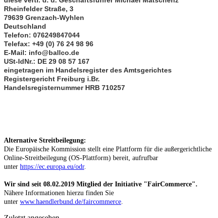
Rheinfelder Straße, 3
79639 Grenzach-Wyhlen
Deutschland
Telefon: 076249847044
Telefax: +49 (0) 76 24 98 96
E-Mail:
info@ballco.de
USt-IdNr.: DE 29 08 57 167
eingetragen im Handelsregister des Amtsgerichtes
Registergericht Freiburg i.Br.
Handelsregisternummer HRB 710257
Alternative Streitbeilegung:
Die Europäische Kommission stellt eine Plattform für die außergerichtliche
Online-Streitbeilegung (OS-Plattform) bereit, aufrufbar
unter
https://ec.europa.eu/odr
.
Wir sind seit
08.02.2019
Mitglied der Initiative "FairCommerce".
Nähere Informationen hierzu finden Sie
unter
www.haendlerbund.de/faircommerce
.
Zuletzt angesehen