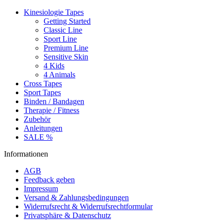
Kinesiologie Tapes
Getting Started
Classic Line
Sport Line
Premium Line
Sensitive Skin
4 Kids
4 Animals
Cross Tapes
Sport Tapes
Binden / Bandagen
Therapie / Fitness
Zubehör
Anleitungen
SALE %
Informationen
AGB
Feedback geben
Impressum
Versand & Zahlungsbedingungen
Widerrufsrecht & Widerrufsrechtformular
Privatsphäre & Datenschutz