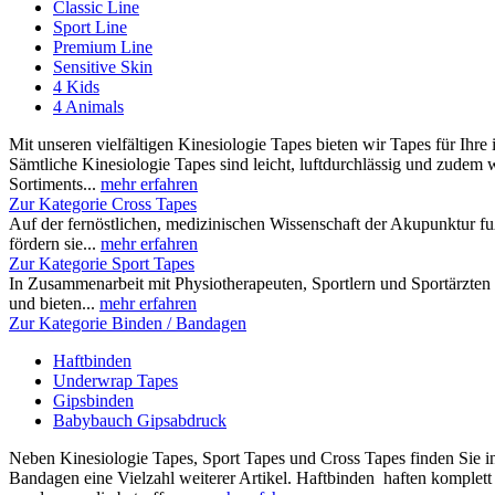
Classic Line
Sport Line
Premium Line
Sensitive Skin
4 Kids
4 Animals
Mit unseren vielfältigen Kinesiologie Tapes bieten wir Tapes für Ihre 
Sämtliche Kinesiologie Tapes sind leicht, luftdurchlässig und zudem w
Sortiments...
mehr erfahren
Zur Kategorie Cross Tapes
Auf der fernöstlichen, medizinischen Wissenschaft der Akupunktur f
fördern sie...
mehr erfahren
Zur Kategorie Sport Tapes
In Zusammenarbeit mit Physiotherapeuten, Sportlern und Sportärzten ha
und bieten...
mehr erfahren
Zur Kategorie Binden / Bandagen
Haftbinden
Underwrap Tapes
Gipsbinden
Babybauch Gipsabdruck
Neben Kinesiologie Tapes, Sport Tapes und Cross Tapes finden Sie 
Bandagen eine Vielzahl weiterer Artikel. Haftbinden haften komplett